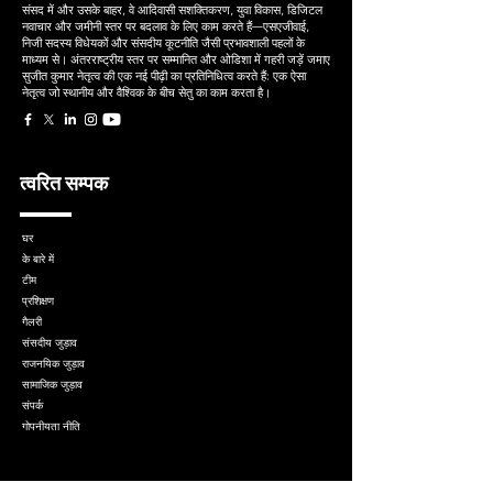
संसद में और उसके बाहर, वे आदिवासी सशक्तिकरण, युवा विकास, डिजिटल
नवाचार और जमीनी स्तर पर बदलाव के लिए काम करते हैं—एसएजीवाई,
निजी सदस्य विधेयकों और संसदीय कूटनीति जैसी प्रभावशाली पहलों के
माध्यम से। अंतरराष्ट्रीय स्तर पर सम्मानित और ओडिशा में गहरी जड़ें जमाए
सुजीत कुमार नेतृत्व की एक नई पीढ़ी का प्रतिनिधित्व करते हैं: एक ऐसा
नेतृत्व जो स्थानीय और वैश्विक के बीच सेतु का काम करता है।
त्वरित सम्पक
घर
के बारे में
टीम
प्रशिक्षण
गैलरी
संसदीय जुड़ाव
राजनयिक जुड़ाव
सामाजिक जुड़ाव
संपर्क
गोपनीयता नीति